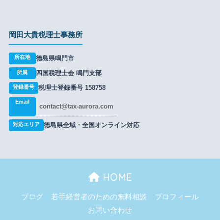
岡田大貴税理士事務所
所在地
徳島県鳴門市
所属
四国税理士会 鳴門支部
登録番号
税理士登録番号 158758
Email
contact@tax-aurora.com
対応エリア
徳島県全域・全国オンライン対応
HOME
ブログ
若手経営者のための無料相談
プロフィール
お問い合わせ