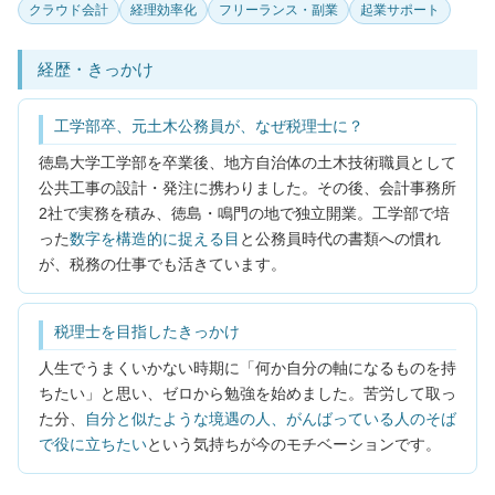
クラウド会計
経理効率化
フリーランス・副業
起業サポート
経歴・きっかけ
工学部卒、元土木公務員が、なぜ税理士に？
徳島大学工学部を卒業後、地方自治体の土木技術職員として
公共工事の設計・発注に携わりました。その後、会計事務所
2社で実務を積み、徳島・鳴門の地で独立開業。工学部で培
った
数字を構造的に捉える目
と公務員時代の書類への慣れ
が、税務の仕事でも活きています。
税理士を目指したきっかけ
人生でうまくいかない時期に「何か自分の軸になるものを持
ちたい」と思い、ゼロから勉強を始めました。苦労して取っ
た分、
自分と似たような境遇の人、がんばっている人のそば
で役に立ちたい
という気持ちが今のモチベーションです。