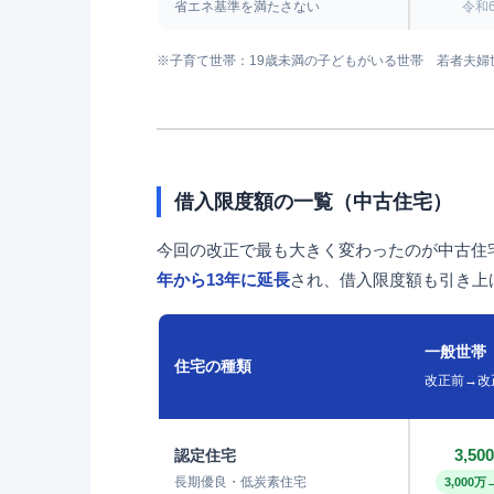
省エネ基準を満たさない
令和
※子育て世帯：19歳未満の子どもがいる世帯 若者夫婦世
借入限度額の一覧（中古住宅）
今回の改正で最も大きく変わったのが中古住
年から13年に延長
され、借入限度額も引き上
一般世帯
住宅の種類
改正前→改
3,5
認定住宅
長期優良・低炭素住宅
3,000万