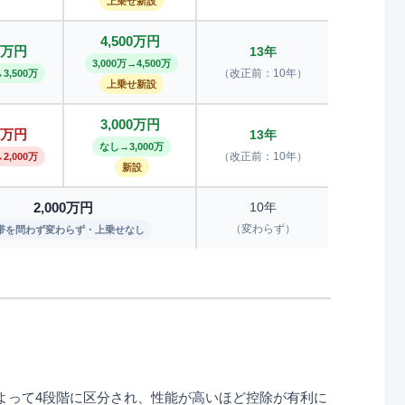
上乗せ新設
4,500万円
00万円
13年
3,000万→4,500万
（改正前：10年）
→3,500万
上乗せ新設
3,000万円
00万円
13年
なし→3,000万
（改正前：10年）
→2,000万
新設
2,000万円
10年
（変わらず）
帯を問わず変わらず・上乗せなし
よって4段階に区分され、性能が高いほど控除が有利に