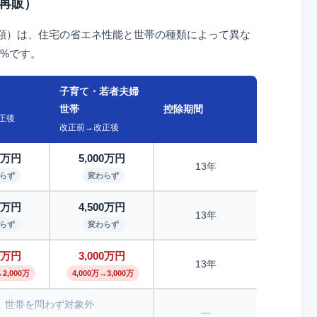
再販）
額）は、住宅の省エネ性能と世帯の種類によって異な
7%です。
子育て・若者夫婦
世帯
控除期間
正後
改正前→改正後
00万円
5,000万円
13年
らず
変わらず
00万円
4,500万円
13年
らず
変わらず
00万円
3,000万円
13年
→2,000万
4,000万→3,000万
世帯を問わず対象外
—