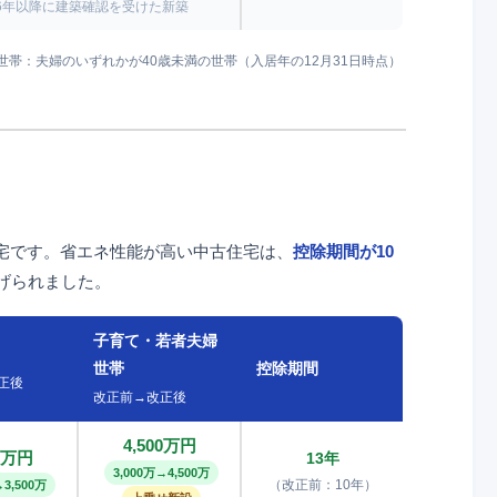
6年以降に建築確認を受けた新築
帯：夫婦のいずれかが40歳未満の世帯（入居年の12月31日時点）
宅です。省エネ性能が高い中古住宅は、
控除期間が10
げられました。
子育て・若者夫婦
世帯
控除期間
正後
改正前→改正後
4,500万円
00万円
13年
3,000万→4,500万
（改正前：10年）
→3,500万